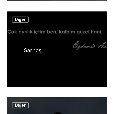
Sarhoş..
Diğer
Sarhoş..
Farzet
Diğer
ki…