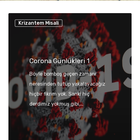
Corona
Krizantem Misali
Günlükleri
1
Corona Günlükleri 1
Böyle bomboş geçen zamanı
neresinden tutup yakalayacağız
hiçbir fikrim yok. Sanki hiç
derdimiz yokmuş gibi,…