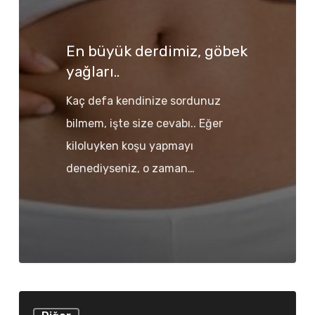
göbek
yağları..
En büyük derdimiz, göbek
yağları..
Kaç defa kendinize sordunuz
bilmem, işte size cevabı.. Eğer
kiloluyken koşu yapmayı
denediyseniz, o zaman…
Şans