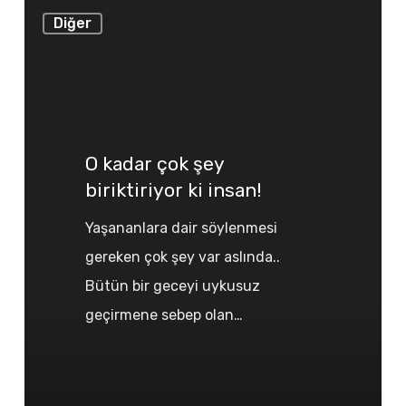
O
Diğer
kadar
çok
şey
biriktiriyor
ki
O kadar çok şey
insan!
biriktiriyor ki insan!
Yaşananlara dair söylenmesi
gereken çok şey var aslında..
Bütün bir geceyi uykusuz
geçirmene sebep olan…