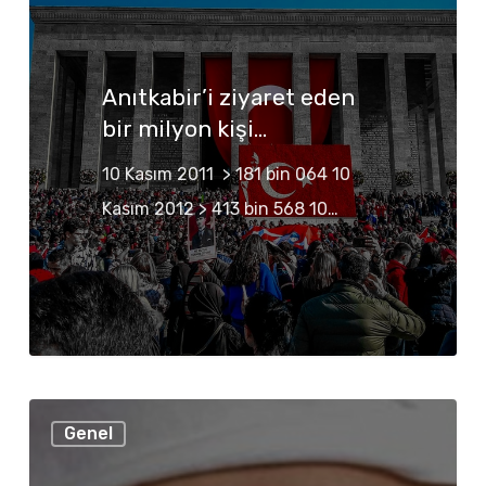
eden
bir
milyon
Anıtkabir’i ziyaret eden
kişi…
bir milyon kişi…
10 Kasım 2011 > 181 bin 064 10
Kasım 2012 > 413 bin 568 10…
En
Genel
büyük
derdimiz,