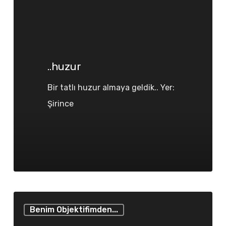
..huzur
Bir tatlı huzur almaya geldik.. Yer:
Şirince
..bir
Benim Objektifimden...
çift