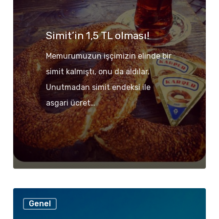
olması!
Simit’in 1,5 TL olması!
Memurumuzun işçimizin elinde bir
simit kalmıştı, onu da aldılar.
Unutmadan simit endeksi ile
asgari ücret…
Anıtkabir’i
Genel
ziyaret