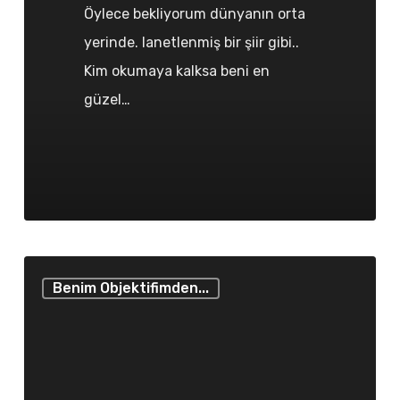
Öylece bekliyorum dünyanın orta
yerinde. lanetlenmiş bir şiir gibi..
Kim okumaya kalksa beni en
güzel…
Gel
Benim Objektifimden...
bana
bazı
bazı..