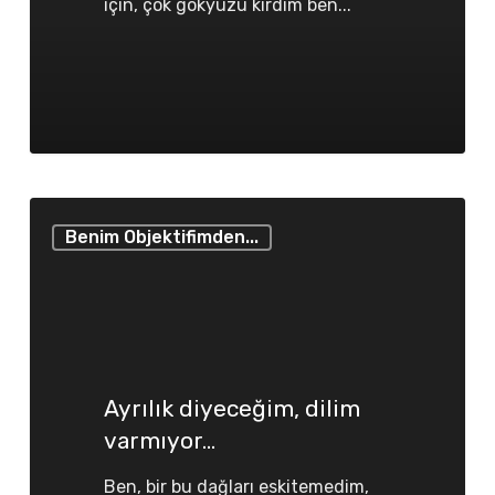
için, çok gökyüzü kırdım ben...
Ayrılık
Benim Objektifimden...
diyeceğim,
dilim
varmıyor…
Ayrılık diyeceğim, dilim
varmıyor…
Ben, bir bu dağları eskitemedim,