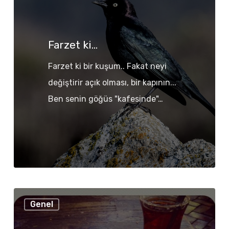
Farzet ki…
Farzet ki bir kuşum.. Fakat neyi
değiştirir açık olması, bir kapının...
Ben senin göğüs "kafesinde"…
Simit’in
Genel
1,5
TL