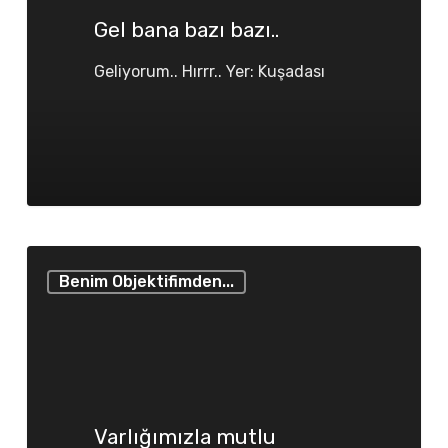
Gel bana bazı bazı..
Geliyorum.. Hırrr.. Yer: Kuşadası
Varlığımızla
Benim Objektifimden...
mutlu
olamayanlar
yokluğumuzla
mutlu
olsunlar
Varlığımızla mutlu