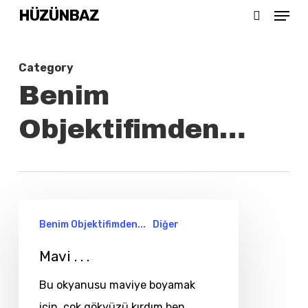
Menu
Skip
HÜZÜNBAZ
search
to
main
Category
content
Benim
Objektifimden…
Mavi
Benim Objektifimden...
Diğer
.
.
Mavi . . .
.
Bu okyanusu maviye boyamak
için, çok gökyüzü kırdım ben...