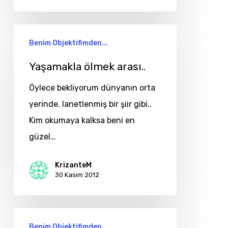
Yaşamakla
Benim Objektifimden...
ölmek
arası..
Yaşamakla ölmek arası..
Öylece bekliyorum dünyanın orta
yerinde. lanetlenmiş bir şiir gibi..
Kim okumaya kalksa beni en
güzel…
KrizanteM
30 Kasım 2012
Gel
Benim Objektifimden...