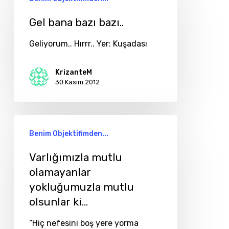
bana
bazı
Gel bana bazı bazı..
bazı..
Geliyorum.. Hırrr.. Yer: Kuşadası
KrizanteM
30 Kasım 2012
Varlığımızla
Benim Objektifimden...
mutlu
olamayanlar
Varlığımızla mutlu
olamayanlar
yokluğumuzla
yokluğumuzla mutlu
mutlu
olsunlar ki…
olsunlar
ki…
“Hiç nefesini boş yere yorma