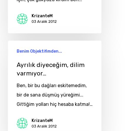
KrizanteM
03 Aralık 2012
Ayrılık
Benim Objektifimden...
diyeceğim,
dilim
Ayrılık diyeceğim, dilim
varmıyor…
varmıyor…
Ben, bir bu dağları eskitemedim,
bir de sana düşmüş yüreğimi...
Gittiğim yolları hiç hesaba katma!…
KrizanteM
03 Aralık 2012