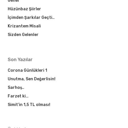
Genel
Hüzünbaz Şiirler
İçimden Şarkılar Geçti..
Krizantem Misali
Sizden Gelenler
Son Yazılar
Corona Günlükleri 1
Unutma, Sen Değerlisin!
Sarhoş..
Farzet ki…
Simit’in 1,5 TL olması!