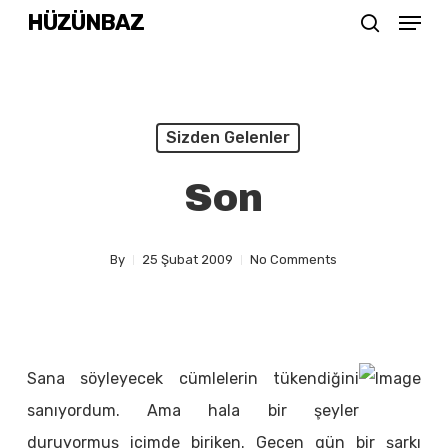
Menu
Skip
HÜZÜNBAZ
search
to
Close
main
Menu
content
Sizden Gelenler
Son
By
25 Şubat 2009
No Comments
Sana söyleyecek cümlelerin tükendiğini
sanıyordum. Ama hala bir şeyler
duruyormuş içimde biriken. Geçen gün bir şarkı