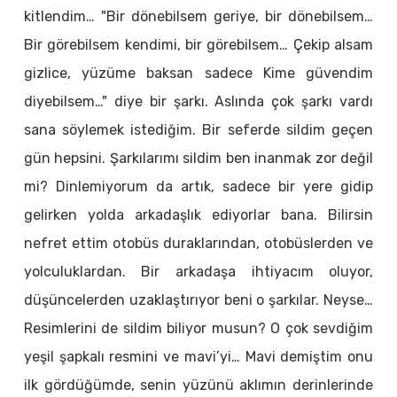
kitlendim… "Bir dönebilsem geriye, bir dönebilsem…
Bir görebilsem kendimi, bir görebilsem… Çekip alsam
gizlice, yüzüme baksan sadece Kime güvendim
diyebilsem…" diye bir şarkı. Aslında çok şarkı vardı
sana söylemek istediğim. Bir seferde sildim geçen
gün hepsini. Şarkılarımı sildim ben inanmak zor değil
mi? Dinlemiyorum da artık, sadece bir yere gidip
gelirken yolda arkadaşlık ediyorlar bana. Bilirsin
nefret ettim otobüs duraklarından, otobüslerden ve
yolculuklardan. Bir arkadaşa ihtiyacım oluyor,
düşüncelerden uzaklaştırıyor beni o şarkılar. Neyse…
Resimlerini de sildim biliyor musun? O çok sevdiğim
yeşil şapkalı resmini ve mavi’yi… Mavi demiştim onu
ilk gördüğümde, senin yüzünü aklımın derinlerinde