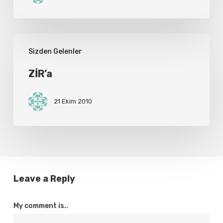
ZİR’a
Sizden Gelenler
ZİR’a
21 Ekim 2010
Leave a Reply
My comment is..