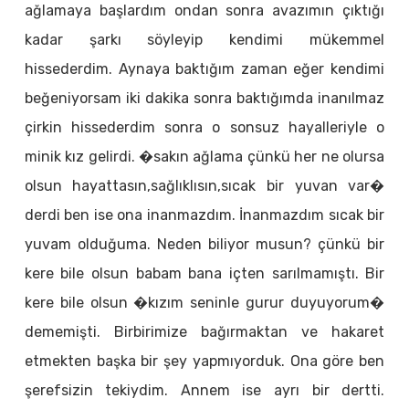
ağlamaya başlardım ondan sonra avazımın çıktığı
kadar şarkı söyleyip kendimi mükemmel
hissederdim. Aynaya baktığım zaman eğer kendimi
beğeniyorsam iki dakika sonra baktığımda inanılmaz
çirkin hissederdim sonra o sonsuz hayalleriyle o
minik kız gelirdi. �sakın ağlama çünkü her ne olursa
olsun hayattasın,sağlıklısın,sıcak bir yuvan var�
derdi ben ise ona inanmazdım. İnanmazdım sıcak bir
yuvam olduğuma. Neden biliyor musun? çünkü bir
kere bile olsun babam bana içten sarılmamıştı. Bir
kere bile olsun �kızım seninle gurur duyuyorum�
dememişti. Birbirimize bağırmaktan ve hakaret
etmekten başka bir şey yapmıyorduk. Ona göre ben
şerefsizin tekiydim. Annem ise ayrı bir dertti.