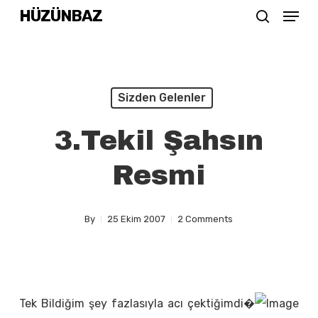
Menu
Skip
HÜZÜNBAZ
search
to
Close
main
Menu
content
Sizden Gelenler
3.Tekil Şahsın
Resmi
By
25 Ekim 2007
2 Comments
Tek Bildiğim şey fazlasıyla acı çektiğimdi�