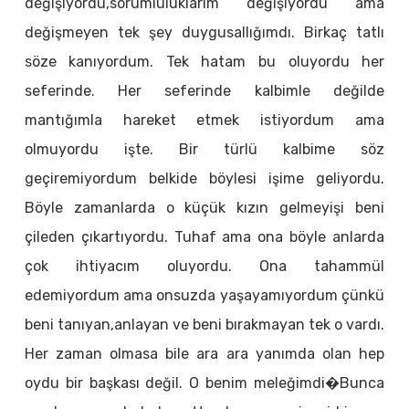
değişiyordu,sorumluluklarım değişiyordu ama
değişmeyen tek şey duygusallığımdı. Birkaç tatlı
söze kanıyordum. Tek hatam bu oluyordu her
seferinde. Her seferinde kalbimle değilde
mantığımla hareket etmek istiyordum ama
olmuyordu işte. Bir türlü kalbime söz
geçiremiyordum belkide böylesi işime geliyordu.
Böyle zamanlarda o küçük kızın gelmeyişi beni
çileden çıkartıyordu. Tuhaf ama ona böyle anlarda
çok ihtiyacım oluyordu. Ona tahammül
edemiyordum ama onsuzda yaşayamıyordum çünkü
beni tanıyan,anlayan ve beni bırakmayan tek o vardı.
Her zaman olmasa bile ara ara yanımda olan hep
oydu bir başkası değil. O benim meleğimdi�Bunca