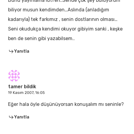
Bunu yayınlama lütfen..Sende çok şey buluyorum
biliyor musun kendimden…Aslında (anladığım
kadarıyla) tek farkımız , senin dostlarının olması…
Seni okudukça kendimi okuyor gibiyim sanki , keşke
ben de senin gibi yazabilsem..
Yanıtla
tamer bildik
19 Kasım 2007, 16:05
Eğer hala öyle düşünüyorsan konuşalım mı seninle?
Yanıtla