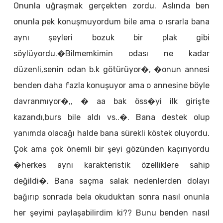
Onunla uğraşmak gerçekten zordu. Aslında ben
onunla pek konuşmuyordum bile ama o ısrarla bana
aynı şeyleri bozuk bir plak gibi
söylüyordu.�Bilmemkimin odası ne kadar
düzenli,senin odan b.k götürüyor�, �onun annesi
benden daha fazla konuşuyor ama o annesine böyle
davranmıyor�,, � aa bak öss�yi ilk girişte
kazandı,burs bile aldı vs..�. Bana destek olup
yanımda olacağı halde bana sürekli köstek oluyordu.
Çok ama çok önemli bir şeyi gözünden kaçırıyordu
�herkes aynı karakteristik özelliklere sahip
değildi�. Bana saçma salak nedenlerden dolayı
bağırıp sonrada bela okuduktan sonra nasıl onunla
her şeyimi paylaşabilirdim ki?? Bunu benden nasıl