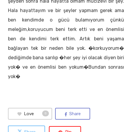
şeyden sonra hala hayatta olmam mucizevi bir şey.
Hala hayattayım ve bir şeyler yapmam gerek ama
ben kendimde o gücü bulamıyorum çünkü
meleğim,koruyucum beni terk etti ve en önemlisi
ben de kendimi terk ettim. Artık beni yaşama
bağlayan tek bir neden bile yok. �korkuyorum�
dediğimde bana sarılıp �her şey iyi olacak diyen biri
yok� ve en önemlisi ben yokum�Bundan sonrası
yok�
Love
Share
0