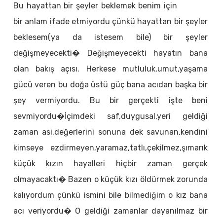
Bu hayattan bir şeyler beklemek benim için
bir anlam ifade etmiyordu çünkü hayattan bir şeyler
beklesem(ya da istesem bile) bir şeyler
değişmeyecekti� Değişmeyecekti hayatın bana
olan bakış açısı. Herkese mutluluk,umut,yaşama
gücü veren bu doğa üstü güç bana acıdan başka bir
şey vermiyordu. Bu bir gerçekti işte beni
sevmiyordu�İçimdeki saf,duygusal,yeri geldiği
zaman asi,değerlerini sonuna dek savunan,kendini
kimseye ezdirmeyen,yaramaz,tatlı,çekilmez,şımarık
küçük kızın hayalleri hiçbir zaman gerçek
olmayacaktı� Bazen o küçük kızı öldürmek zorunda
kalıyordum çünkü ismini bile bilmediğim o kız bana
acı veriyordu� O geldiği zamanlar dayanılmaz bir