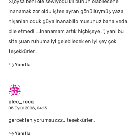
>:(oysa beni öle sewiyodu kii bunun olabilecene
inanamak zor oldu iştee ayran gönüllüymüş yaza
nişanlanıoduk güya inanabilio musunuz bana veda
bile etmedii….inanamam artık hiçbişeye :'( yani bu
site şuan ruhuma iyi gelebilecek en iyi şey çok
teşekkürler…
Yanıtla
plec_rocq
08 Eylül 2008, 04:13
gercekten yorumsuzzz.. tesekkürler..
Yanıtla