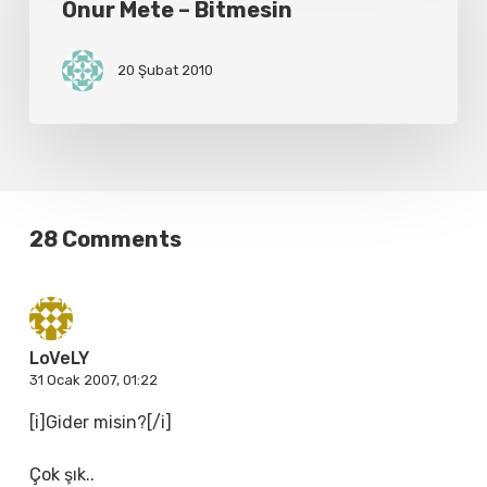
–
Onur Mete – Bitmesin
Bitmesin
20 Şubat 2010
28 Comments
LoVeLY
31 Ocak 2007, 01:22
[i]Gider misin?[/i]
Çok şık..