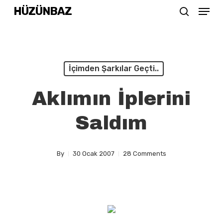
Menu
Skip
HÜZÜNBAZ
search
to
Close
main
Menu
content
İçimden Şarkılar Geçti..
Aklımın İplerini
Saldım
By
30 Ocak 2007
28 Comments