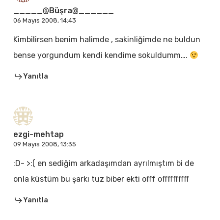
_____@Büşra@______
06 Mayıs 2008, 14:43
Kimbilirsen benim halimde , sakinliğimde ne buldun
bense yorgundum kendi kendime sokuldumm….
Yanıtla
ezgi-mehtap
09 Mayıs 2008, 13:35
:D- >:( en sediğim arkadaşımdan ayrılmıştım bi de
onla küstüm bu şarkı tuz biber ekti offf offffffffff
Yanıtla