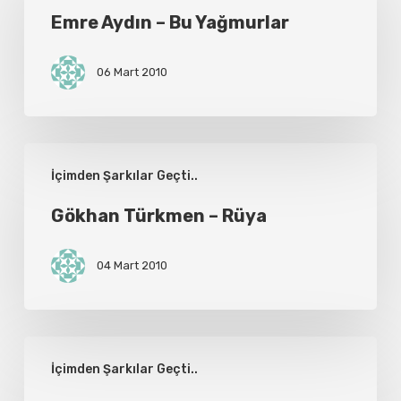
–
Emre Aydın – Bu Yağmurlar
Bu
06 Mart 2010
Yağmurlar
Gökhan
İçimden Şarkılar Geçti..
Türkmen
–
Gökhan Türkmen – Rüya
Rüya
04 Mart 2010
Onur
İçimden Şarkılar Geçti..
Mete