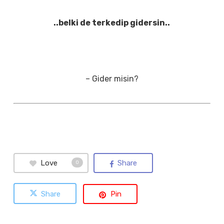
..belki de terkedip gidersin..
– Gider misin?
Love
Share
0
Share
Pin