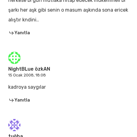
herkese bi gün mutlaka hitap edecek mükemmell bi
şarkı her aşk gibi senin o masum aşkında sona ericek
alıştır kndini..
Yanıtla
NightBLue özkAN
15 Ocak 2008, 18:08
kadroya saygılar
Yanıtla
tuğba