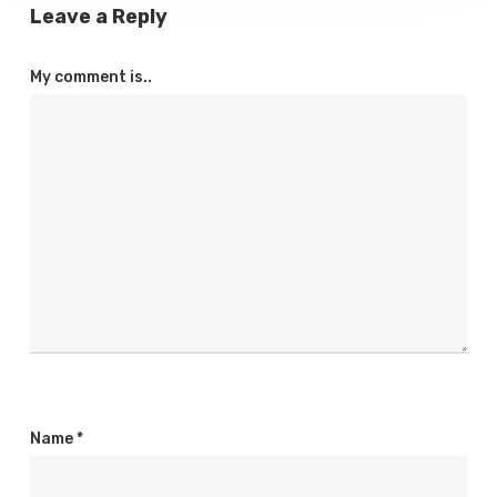
Leave a Reply
My comment is..
Name
*