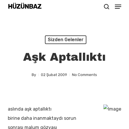
Menu
Skip
HÜZÜNBAZ
search
to
main
content
Sizden Gelenler
Aşk Aptallıktı
By
02 Şubat 2009
No Comments
aslında aşk aptallıktı
birine daha inanmaktaydı sorun
sonrası malum gözyaşı