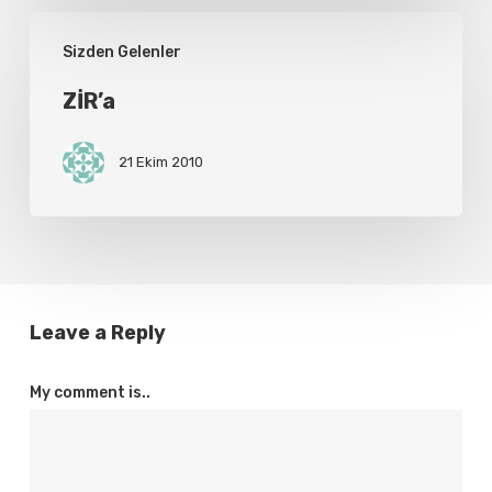
ZİR’a
Sizden Gelenler
ZİR’a
21 Ekim 2010
Leave a Reply
My comment is..