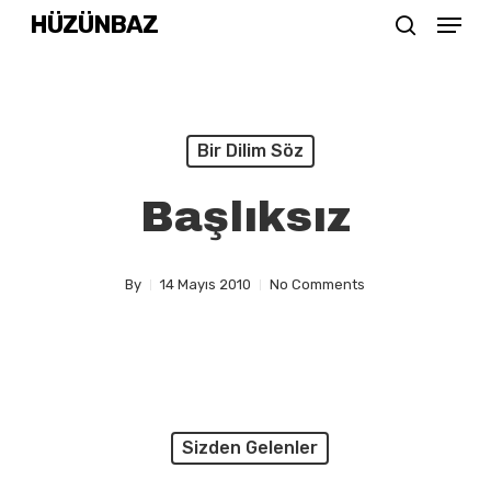
Menu
Skip
HÜZÜNBAZ
search
to
Close
main
Menu
content
Bir Dilim Söz
Başlıksız
By
14 Mayıs 2010
No Comments
Sizden Gelenler