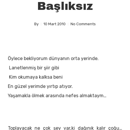
Başlıksız
By
10 Mart 2010
No Comments
Öylece bekliyorum dünyanın orta yerinde.
Lanetlenmiş bir şiir gibi
Kim okumaya kalksa beni
En güzel yerimde yırtıp atıyor.
Yaşamakla ölmek arasında nefes almaktaym…
Toplayacak ne çok şey var,ki dağınık kalır çoğu…