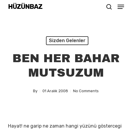
Menu
Skip
HÜZÜNBAZ
search
to
Close
main
Menu
content
Sizden Gelenler
BEN HER BAHAR
MUTSUZUM
By
01 Aralık 2008
No Comments
Hayat! ne garip ne zaman hangi yüzünü göstercegi