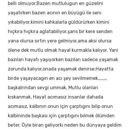
belli olmuyor.Bazen mutlulugun en güzelini
yaşatırken bazen acının en büyügü ile senı
yıkabiliyor.kimini kahkalarla güldürürken kimini
hıçkıra hıçkıra aglatabiliyor.şans bir kere senden
yana olursa sırtın yere gelmiyor,ama aksi olursa
ölene dek mutlu olmak hayal kurmakla kalıyor, Yani
bazıları hayatı yaşıyorken bazıları sadece yaşamak
zorunda kalıyor,onada yaşamak denirse.Hayatta
birde yaşayacagın en acı şey sevilmemek,,,,,,,,
başkalrından sevgi ummak, Mutlu olanları
kıskanmak, Hayat acımasız insanlar dahada
acımasız, kalbının onun için çarptıgını bılip onun
kalbininde başkası için çarptıgını bılmek ölümden
beter. Öyle biran geliyorkı neden bu dünyaya geldim