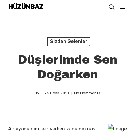
Menu
Skip
HÜZÜNBAZ
search
to
Close
main
Menu
content
Sizden Gelenler
Düşlerimde Sen
Doğarken
By
26 Ocak 2010
No Comments
Anlayamadım sen varken zamanın nasıl