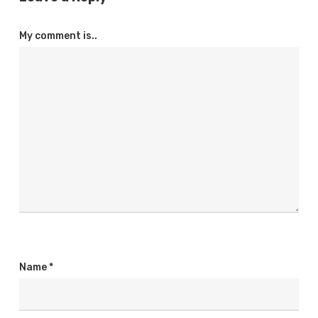
My comment is..
Name
*