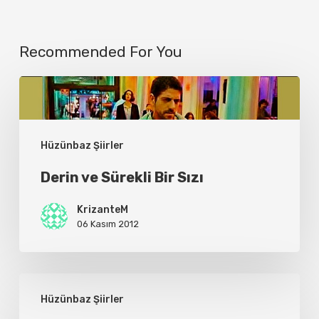
Recommended For You
Derin
ve
Sürekli
Hüzünbaz Şiirler
Bir
Derin ve Sürekli Bir Sızı
Sızı
KrizanteM
06 Kasım 2012
..bu
Hüzünbaz Şiirler
son