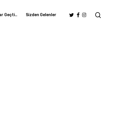
search
Twitter
Facebook
Instagram
r Geçti..
Sizden Gelenler