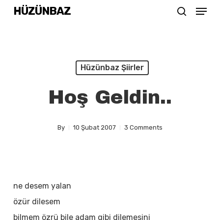
Menu
Skip
HÜZÜNBAZ
search
to
Close
main
Menu
content
Hüzünbaz Şiirler
Hoş Geldin..
By
10 Şubat 2007
3 Comments
ne desem yalan
özür dilesem
bilmem özrü bile adam gibi dilemesini