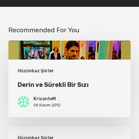
Recommended For You
Derin
ve
Sürekli
Hüzünbaz Şiirler
Bir
Derin ve Sürekli Bir Sızı
Sızı
KrizanteM
06 Kasım 2012
..bu
Hüzünbaz Şiirler