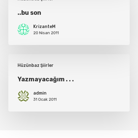
son
..bu son
KrizanteM
20 Nisan 2011
Yazmayacağım
Hüzünbaz Şiirler
.
.
Yazmayacağım . . .
.
admin
31 Ocak 2011