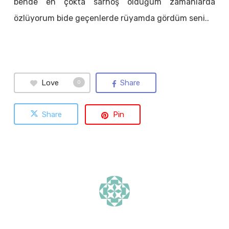
bende en çokta sarhoş olduğum zamanlarda
özlüyorum bide geçenlerde rüyamda gördüm seni..
Love
Share
0
Share
Pin