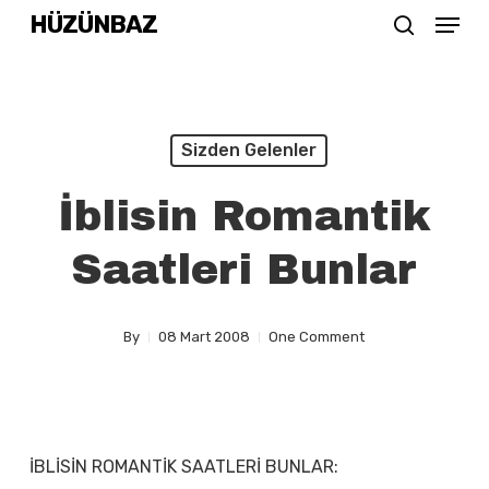
Menu
Skip
HÜZÜNBAZ
search
to
Close
main
Menu
content
Sizden Gelenler
İblisin Romantik
Saatleri Bunlar
By
08 Mart 2008
One Comment
İBLİSİN ROMANTİK SAATLERİ BUNLAR: