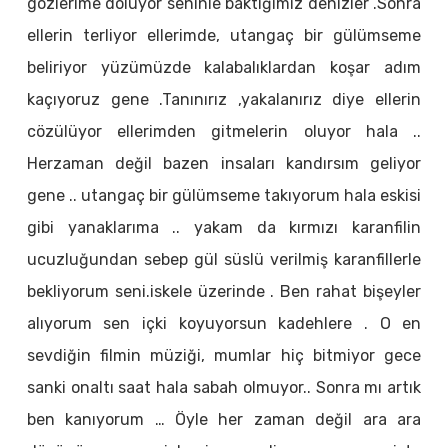
gözlerime doluyor seninle baktığımız denizler .Sonra
ellerin terliyor ellerimde, utangaç bir gülümseme
beliriyor yüzümüzde kalabalıklardan koşar adım
kaçıyoruz gene .Tanınırız ,yakalanırız diye ellerin
cözülüyor ellerimden gitmelerin oluyor hala ..
Herzaman değil bazen insaları kandırsım geliyor
gene .. utangaç bir gülümseme takıyorum hala eskisi
gibi yanaklarıma .. yakam da kırmızı karanfilin
ucuzluğundan sebep gül süslü verilmiş karanfillerle
bekliyorum seni.iskele üzerinde . Ben rahat bişeyler
alıyorum sen içki koyuyorsun kadehlere . O en
sevdiğin filmin müziği, mumlar hiç bitmiyor gece
sanki onaltı saat hala sabah olmuyor.. Sonra mı artık
ben kanıyorum … Öyle her zaman değil ara ara