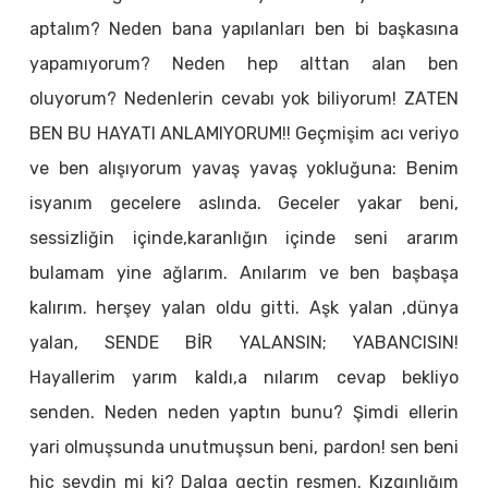
aptalım? Neden bana yapılanları ben bi başkasına
yapamıyorum? Neden hep alttan alan ben
oluyorum? Nedenlerin cevabı yok biliyorum! ZATEN
BEN BU HAYATI ANLAMIYORUM!! Geçmişim acı veriyo
ve ben alışıyorum yavaş yavaş yokluğuna: Benim
isyanım gecelere aslında. Geceler yakar beni,
sessizliğin içinde,karanlığın içinde seni ararım
bulamam yine ağlarım. Anılarım ve ben başbaşa
kalırım. herşey yalan oldu gitti. Aşk yalan ,dünya
yalan, SENDE BİR YALANSIN; YABANCISIN!
Hayallerim yarım kaldı,a nılarım cevap bekliyo
senden. Neden neden yaptın bunu? Şimdi ellerin
yari olmuşsunda unutmuşsun beni, pardon! sen beni
hiç sevdin mi ki? Dalga geçtin resmen. Kızgınlığım