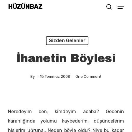
Menu
Skip
HÜZÜNBAZ
search
to
Close
main
Menu
content
Sizden Gelenler
İhanetin Böylesi
By
18 Temmuz 2008
One Comment
Neredeyim ben; kimdeyim acaba? Gecenin
karanlığında yolumu kaybederim, düşüncelerim
hislerim uğruna.. Neden böyle oldu? Niye bu kadar