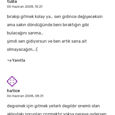
tuBa
05 Haziran 2008, 10:21
bırakıp gitmek kolay ya… sen gidince değişeceksin
ama sakın döndüğünde beni bıraktığın gibi
bulacağını sanma…
şimdi sen gidiyorsun ve ben artık sana ait
olmayacağım…:(
Yanıtla
hatice
06 Haziran 2008, 08:31
degısmek için gıtmek yeterlı degıldır onemlı olan
aklındakı sorunları cozmektır yoksa nereye gıdersen