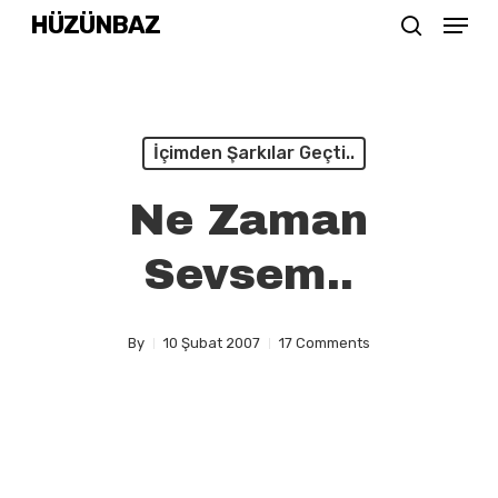
Menu
Skip
HÜZÜNBAZ
search
to
Close
main
Menu
content
İçimden Şarkılar Geçti..
Ne Zaman
Sevsem..
By
10 Şubat 2007
17 Comments