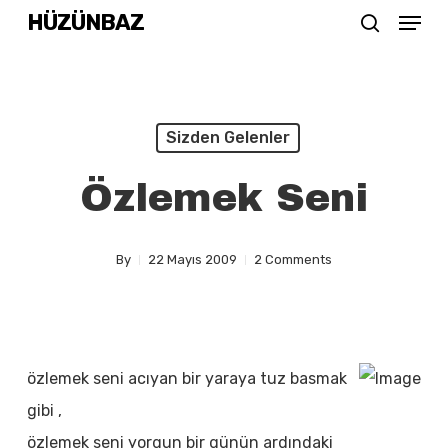
Menu
Skip
HÜZÜNBAZ
search
to
Close
main
Menu
content
Sizden Gelenler
Özlemek Seni
By
22 Mayıs 2009
2 Comments
özlemek seni acıyan bir yaraya tuz basmak
gibi ,
özlemek seni yorgun bir günün ardındaki