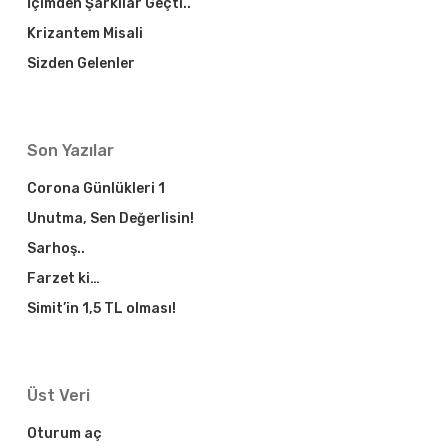
İçimden Şarkılar Geçti..
Krizantem Misali
Sizden Gelenler
Son Yazılar
Corona Günlükleri 1
Unutma, Sen Değerlisin!
Sarhoş..
Farzet ki…
Simit’in 1,5 TL olması!
Üst Veri
Oturum aç