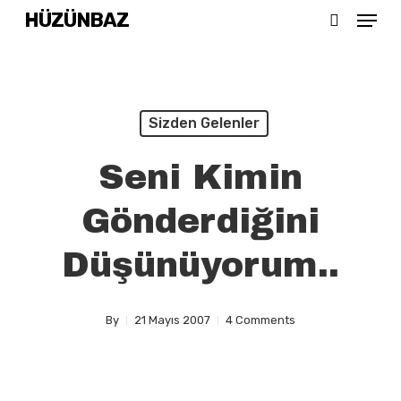
Menu
Skip
HÜZÜNBAZ
search
to
main
content
Sizden Gelenler
Seni Kimin
Gönderdiğini
Düşünüyorum..
By
21 Mayıs 2007
4 Comments