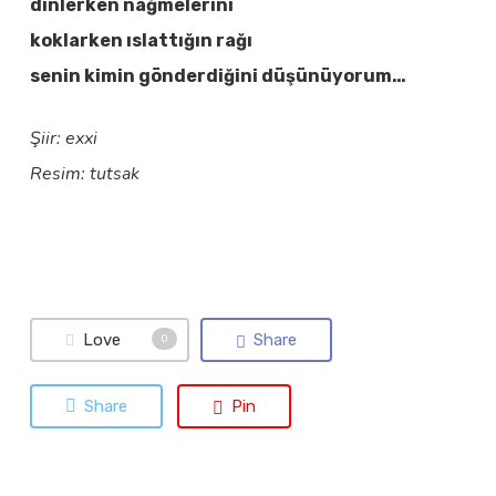
dinlerken nağmelerini
koklarken ıslattığın rağı
senin kimin gönderdiğini düşünüyorum…
Şiir: exxi
Resim: tutsak
Love
Share
0
Share
Pin