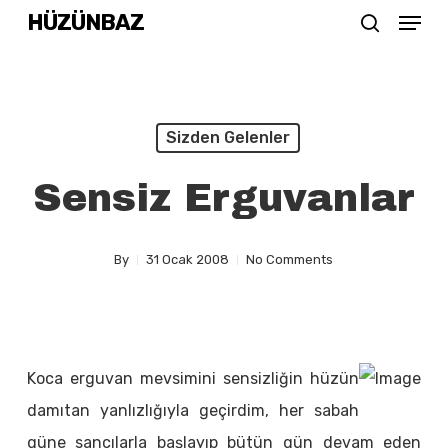
Menu
Skip
HÜZÜNBAZ
search
to
Close
main
Menu
content
Sizden Gelenler
Sensiz Erguvanlar
By
31 Ocak 2008
No Comments
Koca erguvan mevsimini sensizliğin hüzün
damıtan yanlızlığıyla geçirdim, her sabah
güne sancılarla başlayıp bütün gün devam eden