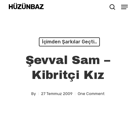
Menu
Skip
HÜZÜNBAZ
search
to
Close
main
Menu
content
İçimden Şarkılar Geçti..
Şevval Sam –
Kibritçi Kız
By
27 Temmuz 2009
One Comment