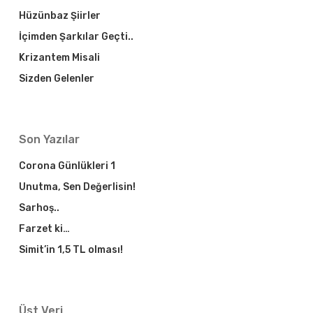
Hüzünbaz Şiirler
İçimden Şarkılar Geçti..
Krizantem Misali
Sizden Gelenler
Son Yazılar
Corona Günlükleri 1
Unutma, Sen Değerlisin!
Sarhoş..
Farzet ki…
Simit’in 1,5 TL olması!
Üst Veri