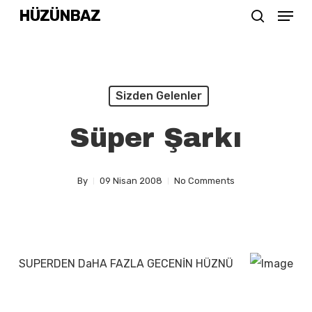
Menu
Skip
HÜZÜNBAZ
search
to
Close
main
Menu
content
Sizden Gelenler
Süper Şarkı
By
09 Nisan 2008
No Comments
SUPERDEN DaHA FAZLA GECENİN HÜZNÜ