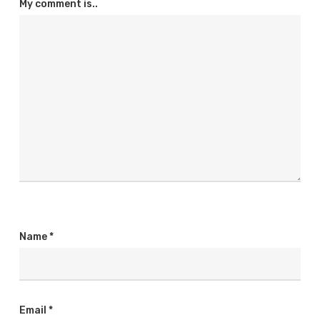
My comment is..
Name
*
Email
*