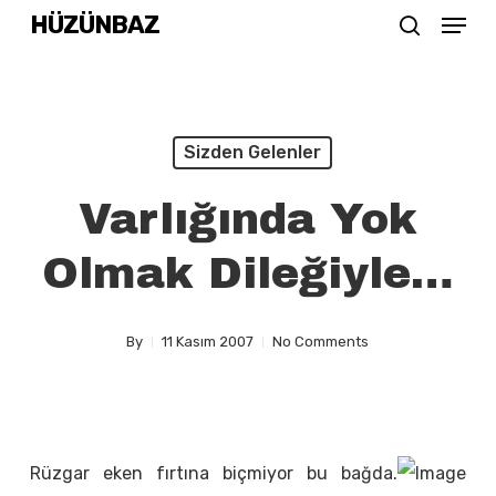
Menu
Skip
HÜZÜNBAZ
search
to
Close
main
Menu
content
Sizden Gelenler
Varlığında Yok
Olmak Dileğiyle…
By
11 Kasım 2007
No Comments
Rüzgar eken fırtına biçmiyor bu bağda.