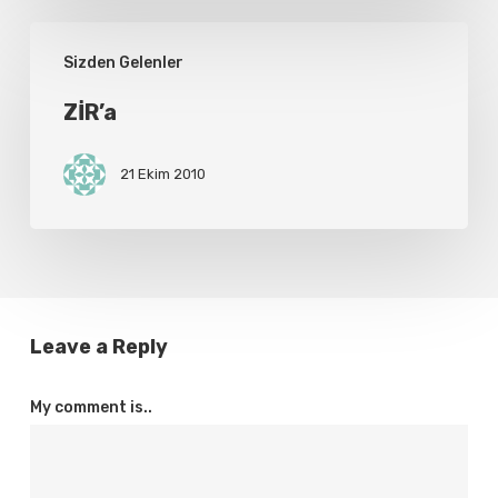
ZİR’a
Sizden Gelenler
ZİR’a
21 Ekim 2010
Leave a Reply
My comment is..