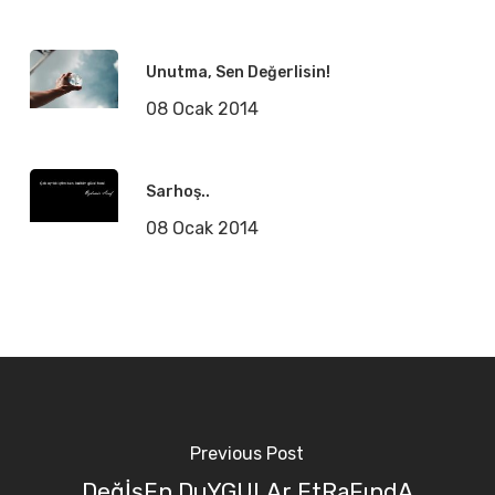
Unutma, Sen Değerlisin!
08 Ocak 2014
Sarhoş..
08 Ocak 2014
Previous Post
DeğİşEn DuYGULAr EtRaFındA