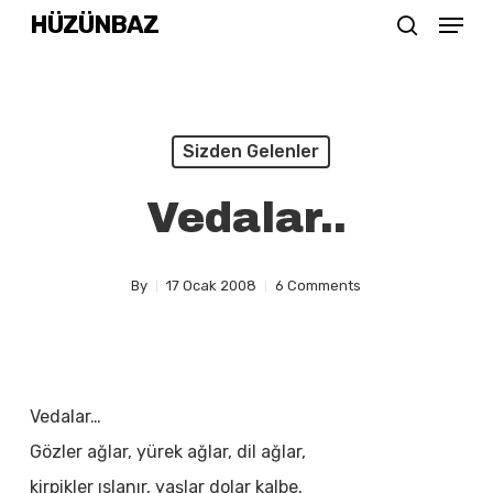
Menu
Skip
HÜZÜNBAZ
search
to
Close
main
Menu
content
Sizden Gelenler
Vedalar..
By
17 Ocak 2008
6 Comments
Vedalar…
Gözler ağlar, yürek ağlar, dil ağlar,
kirpikler ıslanır, yaşlar dolar kalbe.