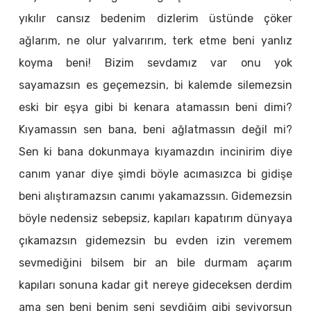
yıkılır cansız bedenim dizlerim üstünde çöker
ağlarım, ne olur yalvarırım, terk etme beni yanlız
koyma beni! Bizim sevdamız var onu yok
sayamazsın es geçemezsin, bi kalemde silemezsin
eski bir eşya gibi bi kenara atamassın beni dimi?
Kıyamassın sen bana, beni ağlatmassın değil mi?
Sen ki bana dokunmaya kıyamazdın incinirim diye
canım yanar diye şimdi böyle acımasızca bi gidişe
beni alıştıramazsın canımı yakamazssın. Gidemezsin
böyle nedensiz sebepsiz, kapıları kapatırım dünyaya
çıkamazsın gidemezsin bu evden izin veremem
sevmediğini bilsem bir an bile durmam açarım
kapıları sonuna kadar git nereye gideceksen derdim
ama sen beni benim seni sevdiğim gibi seviyorsun