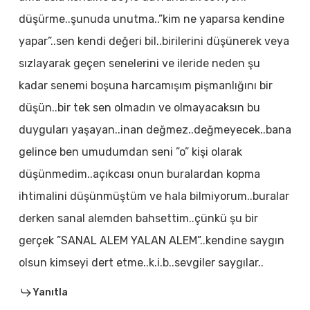
düşürme..şunuda unutma..”kim ne yaparsa kendine
yapar”..sen kendi değeri bil..birilerini düşünerek veya
sızlayarak geçen senelerini ve ileride neden şu
kadar senemi boşuna harcamışım pişmanlığını bir
düşün..bir tek sen olmadın ve olmayacaksın bu
duyguları yaşayan..inan değmez..değmeyecek..bana
gelince ben umudumdan seni ”o” kişi olarak
düşünmedim..açıkcası onun buralardan kopma
ihtimalini düşünmüştüm ve hala bilmiyorum..buralar
derken sanal alemden bahsettim..çünkü şu bir
gerçek ”SANAL ALEM YALAN ALEM”..kendine saygın
olsun kimseyi dert etme..k.i.b..sevgiler saygılar..
Yanıtla