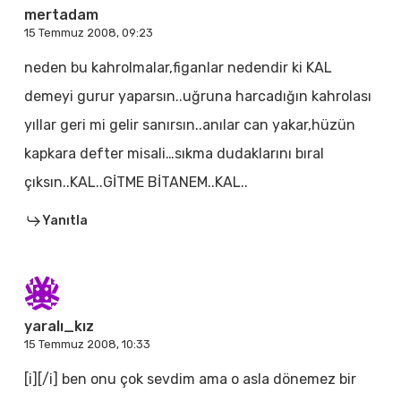
mertadam
15 Temmuz 2008, 09:23
neden bu kahrolmalar,figanlar nedendir ki KAL
demeyi gurur yaparsın..uğruna harcadığın kahrolası
yıllar geri mi gelir sanırsın..anılar can yakar,hüzün
kapkara defter misali…sıkma dudaklarını bıral
çıksın..KAL..GİTME BİTANEM..KAL..
Yanıtla
yaralı_kız
15 Temmuz 2008, 10:33
[i][/i] ben onu çok sevdim ama o asla dönemez bir