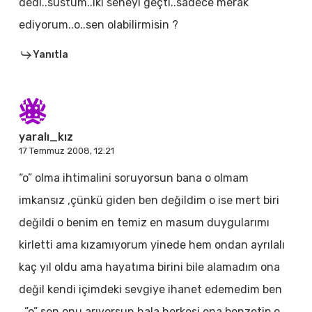
dedi..sustum..iki seneyi geçti..sadece merak
ediyorum..o..sen olabilirmisin ?
Yanıtla
yaralı_kız
17 Temmuz 2008, 12:21
“o” olma ihtimalini soruyorsun bana o olmam
imkansız ,çünkü giden ben değildim o ise mert biri
değildi o benim en temiz en masum duygularımı
kirletti ama kızamıyorum yinede hem ondan ayrılalı
kaç yıl oldu ama hayatıma birini bile alamadım ona
değil kendi içimdeki sevgiye ihanet edemedim ben
…”o” sen onu arıyorsun hala herkesi ona benzetip o