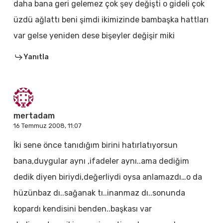
daha bana geri gelemez çok şey değişti o gideli çok
üzdü ağlattı beni şimdi ikimizinde bambaşka hattları
var gelse yeniden dese bişeyler değişir miki
Yanıtla
mertadam
16 Temmuz 2008, 11:07
İki sene önce tanıdığım birini hatırlatıyorsun
bana,duygular aynı ,ifadeler aynı..ama dediğim
dedik diyen biriydi,değerliydi oysa anlamazdı…o da
hüzünbaz dı..sağanak tı..inanmaz dı..sonunda
kopardı kendisini benden..başkası var