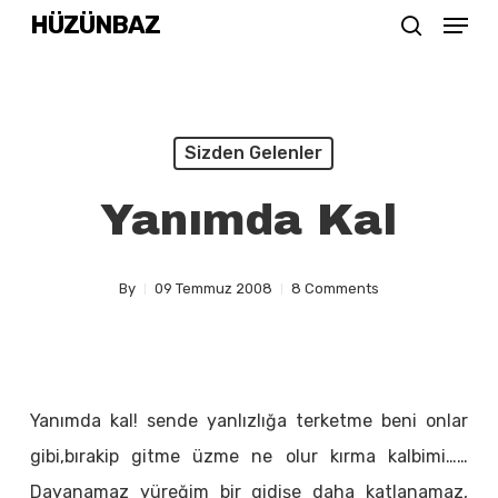
Menu
Skip
HÜZÜNBAZ
search
to
Close
main
Menu
content
Sizden Gelenler
Yanımda Kal
By
09 Temmuz 2008
8 Comments
Yanımda kal! sende yanlızlığa terketme beni onlar
gibi,bırakip gitme üzme ne olur kırma kalbimi……
Dayanamaz yüreğim bir gidişe daha katlanamaz,