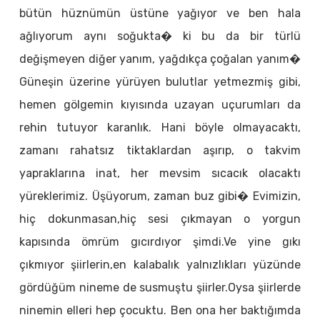
bütün hüznümün üstüne yağıyor ve ben hala
ağlıyorum aynı soğukta� ki bu da bir türlü
değişmeyen diğer yanım, yağdıkça çoğalan yanım�
Güneşin üzerine yürüyen bulutlar yetmezmiş gibi,
hemen gölgemin kıyısında uzayan uçurumları da
rehin tutuyor karanlık. Hani böyle olmayacaktı,
zamanı rahatsız tiktaklardan aşırıp, o takvim
yapraklarına inat, her mevsim sıcacık olacaktı
yüreklerimiz. Üşüyorum, zaman buz gibi� Evimizin,
hiç dokunmasan,hiç sesi çıkmayan o yorgun
kapısında ömrüm gıcırdıyor şimdi.Ve yine gıkı
çıkmıyor şiirlerin,en kalabalık yalnızlıkları yüzünde
gördüğüm nineme de susmuştu şiirler.Oysa şiirlerde
ninemin elleri hep çocuktu. Ben ona her baktığımda