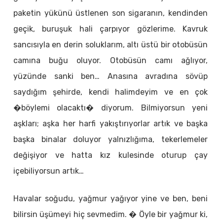
paketin yükünü üstlenen son sigaranın, kendinden
geçik, buruşuk hali çarpıyor gözlerime. Kavruk
sancısıyla en derin soluklarım, altı üstü bir otobüsün
camına buğu oluyor. Otobüsün camı ağlıyor,
yüzünde sanki ben… Anasına avradına sövüp
saydığım şehirde, kendi halimdeyim ve en çok
�böylemi olacaktı� diyorum. Bilmiyorsun yeni
aşkları; aşka her harfi yakıştırıyorlar artık ve başka
başka binalar doluyor yalnızlığıma, tekerlemeler
değişiyor ve hatta kız kulesinde oturup çay
içebiliyorsun artık…
Havalar soğudu, yağmur yağıyor yine ve ben, beni
bilirsin üşümeyi hiç sevmedim. � Öyle bir yağmur ki,