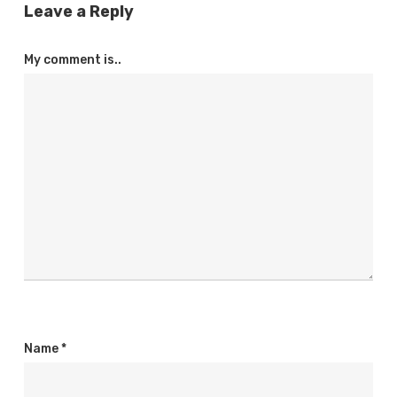
Leave a Reply
My comment is..
Name
*