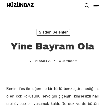
Menu
Skip
HÜZÜNBAZ
search
to
Close
main
Menu
content
Sizden Gelenler
Yine Bayram Ola
By
21 Aralık 2007
3 Comments
Benim fes ile leğen ile bir türlü benzeştiremediğim,
o en çok kokusunu sevdiğin çiçeğin, kimsesizli hali
gibi öylece bir yaşamak kaldı. Durduk yerde bütün