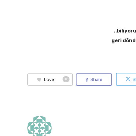
..biliyo
geri dön
Love
Share
S
0
Hit enter to search or ESC to close