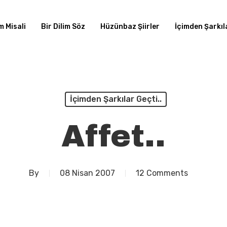
m Misali
Bir Dilim Söz
Hüzünbaz Şiirler
İçimden Şarkıla
İçimden Şarkılar Geçti..
Affet..
By
08 Nisan 2007
12 Comments