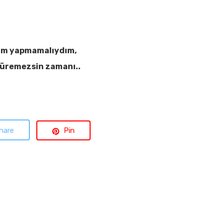
rum yapmamalıydım,
düremezsin zamanı..
hare
Pin