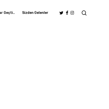
search
Twitter
Facebook
Instagram
r Geçti..
Sizden Gelenler