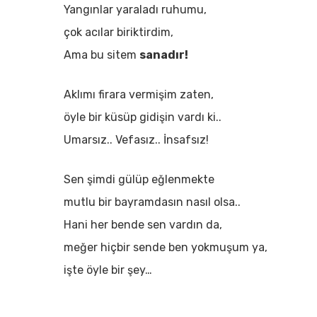
Yangınlar yaraladı ruhumu,
çok acılar biriktirdim,
Ama bu sitem
sanadır!
Aklımı firara vermişim zaten,
öyle bir küsüp gidişin vardı ki..
Umarsız.. Vefasız.. İnsafsız!
Sen şimdi gülüp eğlenmekte
mutlu bir bayramdasın nasıl olsa..
Hani her bende sen vardın da,
meğer hiçbir sende ben yokmuşum ya,
işte öyle bir şey…
Hit enter to search or ESC to close