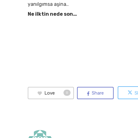
yanılgımsa aşina..
Ne ilktin nede son…
Love
Share
S
0