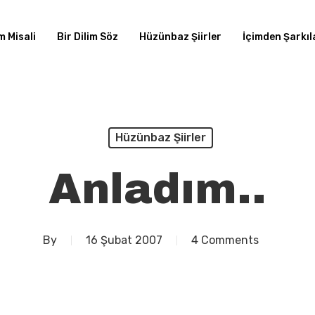
m Misali
Bir Dilim Söz
Hüzünbaz Şiirler
İçimden Şarkıla
Hüzünbaz Şiirler
Anladım..
By
16 Şubat 2007
4 Comments