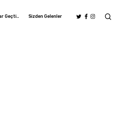
search
Twitter
Facebook
Instagram
r Geçti..
Sizden Gelenler