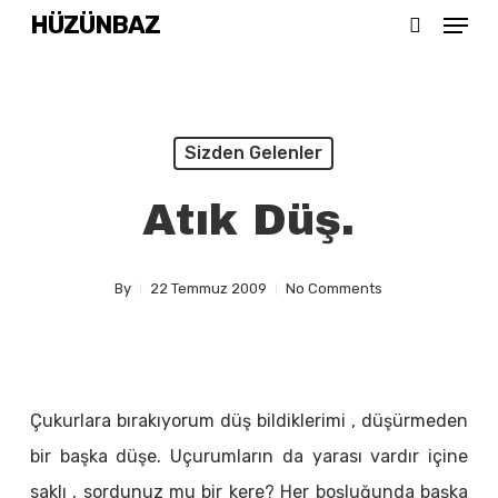
Menu
Skip
HÜZÜNBAZ
search
to
Close
main
Menu
content
Sizden Gelenler
Atık Düş.
By
22 Temmuz 2009
No Comments
Çukurlara bırakıyorum düş bildiklerimi , düşürmeden
bir başka düşe. Uçurumların da yarası vardır içine
saklı , sordunuz mu bir kere? Her boşluğunda başka