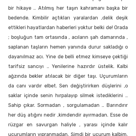
bir hikaye .. Atılmış her taşın kahramanı başka bir
bedende. Kimbilir açtıkları yaralardan ,delik deşik
ettikleri hayatlardan haberleri yoktur belki de! Orada
; boşluğun tam ortasında , acıların şah damarında ,
saplanan taşların hemen yanında durur sakladığı o
dayanılmaz acı. Yine de belli etmez kimseye çektiği
tarifsiz sancıyı .. Yenilerine hazırdır üstelik. Kalbi
ağzında bekler atılacak bir diğer taşı. Uçurumların
da canı vardır elbet. Sen değiştirirken düşlerini ,o
saklar içinde senin hırpalayıp silmek istediklerini ..
Sahip çıkar. Sormadan , sorgulamadan .. Barındırır
her düş atığını nedir ,kimdendir ayırmadan. Esse de
rüzgar en savurgan haliyle , yarası içinde kalır
uçurumların yıpranmadan. Şimdi bir uçurum kalbim.