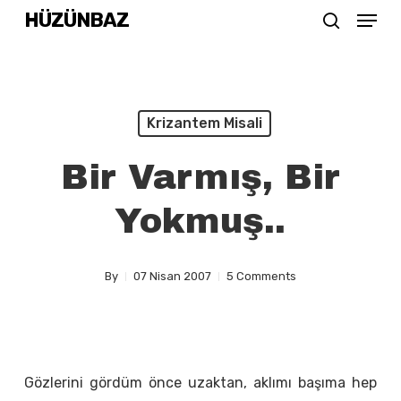
Menu
Skip
HÜZÜNBAZ
search
to
Close
main
Menu
content
Krizantem Misali
Bir Varmış, Bir
Yokmuş..
By
07 Nisan 2007
5 Comments
Gözlerini gördüm önce uzaktan, aklımı başıma hep