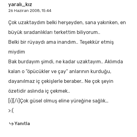
yaralı_kız
26 Haziran 2008, 15:44
Çok uzaktaydım belki herşeyden, sana yakınken, en
büyük sıradanlıkları terkettim biliyorum..
Belki bir rüyaydı ama inandım.. Teşekkür etmiş
miydim
Bak burdayım şimdi, ne kadar uzaktayım.. Aklımda
kalan o ”öpücükler ve çay” anlarının kurduğu,
dayanılmaz iç çekişlerle beraber.. Ne çok şeyin
özetidir aslında iç çekmek..
[i][/i]Çok güsel olmuş eline yüreğine sağlık…
>:(
Yanıtla