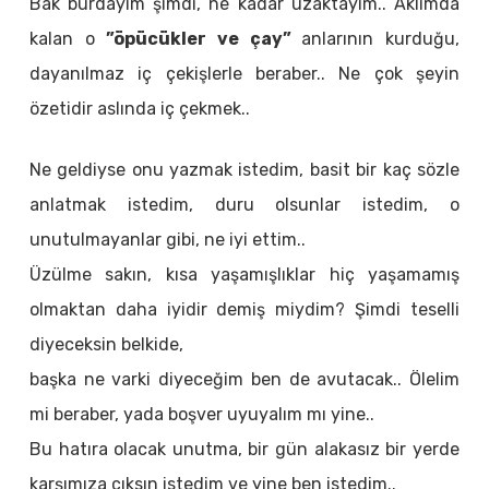
Bak burdayım şimdi, ne kadar uzaktayım.. Aklımda
kalan o
”öpücükler ve çay”
anlarının kurduğu,
dayanılmaz iç çekişlerle beraber.. Ne çok şeyin
özetidir aslında iç çekmek..
Ne geldiyse onu yazmak istedim, basit bir kaç sözle
anlatmak istedim, duru olsunlar istedim, o
unutulmayanlar gibi, ne iyi ettim..
Üzülme sakın, kısa yaşamışlıklar hiç yaşamamış
olmaktan daha iyidir demiş miydim? Şimdi teselli
diyeceksin belkide,
başka ne varki diyeceğim ben de avutacak.. Ölelim
mi beraber, yada boşver uyuyalım mı yine..
Bu hatıra olacak unutma, bir gün alakasız bir yerde
karşımıza çıksın istedim ve yine ben istedim..