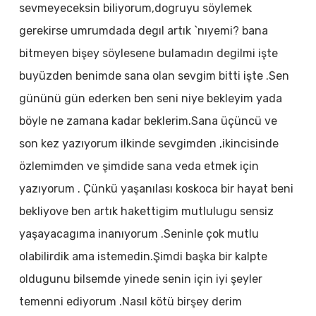
sevmeyeceksin biliyorum,dogruyu söylemek
gerekirse umrumdada degıl artık `nıyemi? bana
bitmeyen bişey söylesene bulamadın degilmi işte
buyüzden benimde sana olan sevgim bitti işte .Sen
gününü gün ederken ben seni niye bekleyim yada
böyle ne zamana kadar beklerim.Sana üçüncü ve
son kez yazıyorum ilkinde sevgimden ,ikincisinde
özlemimden ve şimdide sana veda etmek için
yazıyorum . Çünkü yaşanılası koskoca bir hayat beni
bekliyove ben artık hakettigim mutlulugu sensiz
yaşayacagıma inanıyorum .Seninle çok mutlu
olabilirdik ama istemedin.Şimdi başka bir kalpte
oldugunu bilsemde yinede senin için iyi şeyler
temenni ediyorum .Nasıl kötü birşey derim