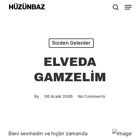
Menu
Skip
HÜZÜNBAZ
search
to
Close
main
Menu
content
Sizden Gelenler
ELVEDA
GAMZELİM
By
08 Aralık 2008
No Comments
Beni sevmedin ve hiçbir zamanda