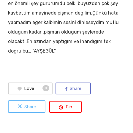
en önemli şey gururumdu belki buyüzden çok şey
kaybettim amayinede pişman degilim.Çünkü hata
yapmadım eger kalbimin sesini dinleseydim mutlu
oldugum kadar ,pişman oldugum şeylerede
olacaktı.En azından yaptıgım ve inandıgım tek
dogru bu… “AYŞEGÜL”
Love
Share
0
Share
Pin