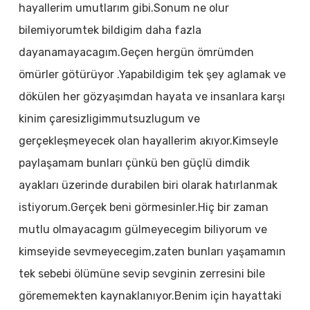
hayallerim umutlarım gibi.Sonum ne olur
bilemiyorumtek bildigim daha fazla
dayanamayacagım.Geçen hergün ömrümden
ömürler götürüyor .Yapabildigim tek şey aglamak ve
dökülen her gözyaşımdan hayata ve insanlara karşı
kinim çaresizligimmutsuzlugum ve
gerçekleşmeyecek olan hayallerim akıyor.Kimseyle
paylaşamam bunları çünkü ben güçlü dimdik
ayakları üzerinde durabilen biri olarak hatırlanmak
istiyorum.Gerçek beni görmesinler.Hiç bir zaman
mutlu olmayacagım gülmeyecegim biliyorum ve
kimseyide sevmeyecegim,zaten bunları yaşamamın
tek sebebi ölümüne sevip sevginin zerresini bile
görememekten kaynaklanıyor.Benim için hayattaki