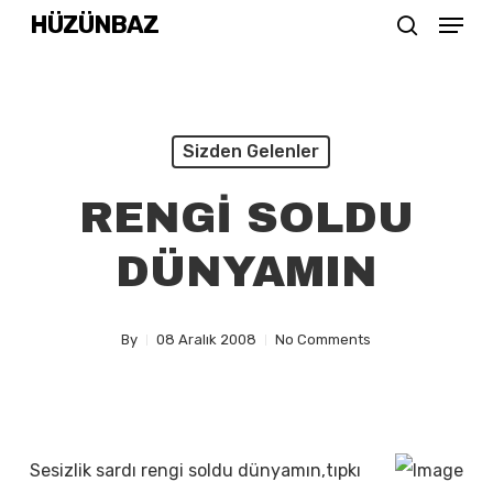
Menu
Skip
HÜZÜNBAZ
search
to
Close
main
Menu
content
Sizden Gelenler
RENGİ SOLDU
DÜNYAMIN
By
08 Aralık 2008
No Comments
Sesizlik sardı rengi soldu dünyamın,tıpkı