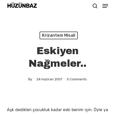
Menu
Skip
HÜZÜNBAZ
search
to
Close
main
Menu
content
Krizantem Misali
Eskiyen
Nağmeler..
By
24 Haziran 2007
5 Comments
Aşk dedikleri çocukluk kadar eski benim için. Öyle ya