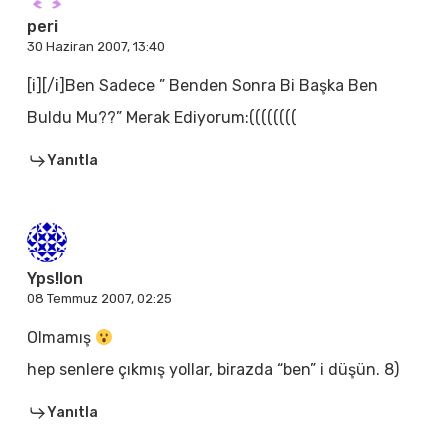
peri
30 Haziran 2007, 13:40
[i][/i]Ben Sadece ” Benden Sonra Bi Başka Ben
Buldu Mu??” Merak Ediyorum:((((((((
Yanıtla
Yps!lon
08 Temmuz 2007, 02:25
Olmamış
hep senlere çıkmış yollar, birazda “ben” i düşün. 8)
Yanıtla