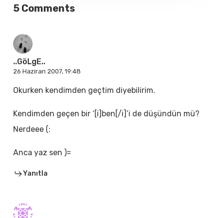
5 Comments
..GöLgE..
26 Haziran 2007, 19:48
Okurken kendimden geçtim diyebilirim.
Kendimden geçen bir ‘[i]ben[/i]’i de düşündün mü?
Nerdeee (:
Anca yaz sen )=
Yanıtla