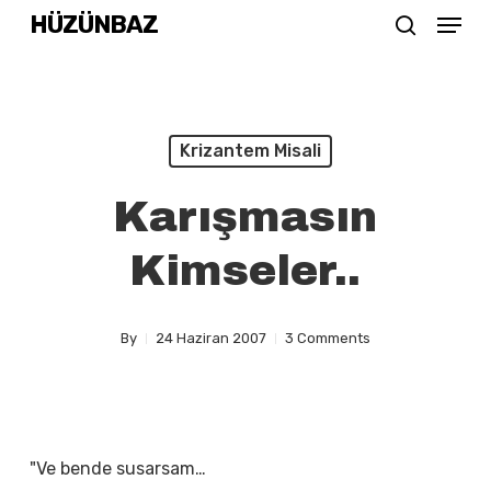
Menu
Skip
HÜZÜNBAZ
search
to
Close
main
Menu
content
Krizantem Misali
Karışmasın
Kimseler..
By
24 Haziran 2007
3 Comments
"Ve bende susarsam…