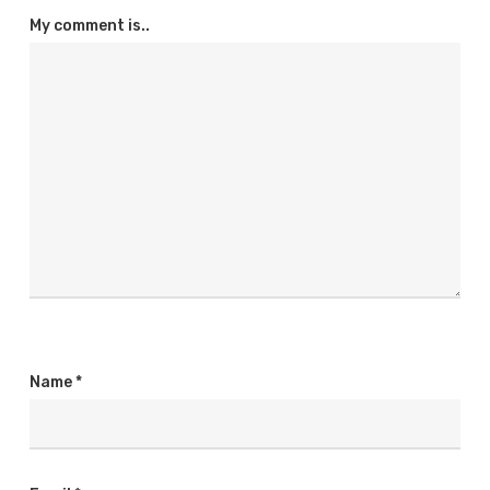
My comment is..
Name
*