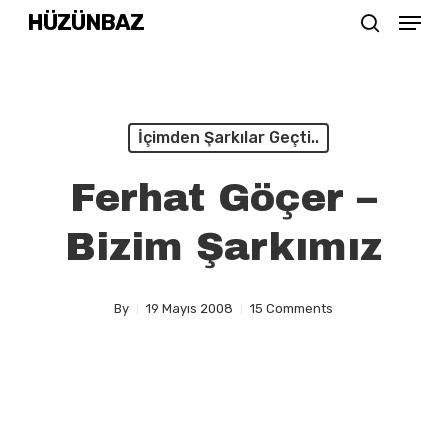
Menu
Skip
HÜZÜNBAZ
search
to
Close
main
Menu
content
İçimden Şarkılar Geçti..
Ferhat Göçer –
Bizim Şarkımız
By
19 Mayıs 2008
15 Comments