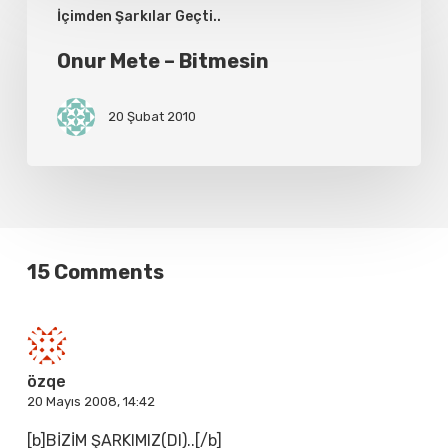
İçimden Şarkılar Geçti..
Mete
–
Onur Mete – Bitmesin
Bitmesin
20 Şubat 2010
15 Comments
özqe
20 Mayıs 2008, 14:42
[b]BİZİM ŞARKIMIZ(DI)..[/b]