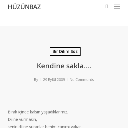
Menu
Skip
HÜZÜNBAZ
to
search
main
content
Bir Dilim Söz
Kendine sakla….
By
29 Eylül 2009
No Comments
Bırak içinde kalsın yaşadıklarımız.
Diline vurmasın,
senin diline vuranlar benim canımı yakar.