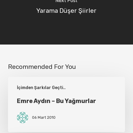
Next Post
Yarama Düşer Şiirler
Recommended For You
Emre
İçimden Şarkılar Geçti..
Aydın
–
Emre Aydın – Bu Yağmurlar
Bu
06 Mart 2010
Yağmurlar