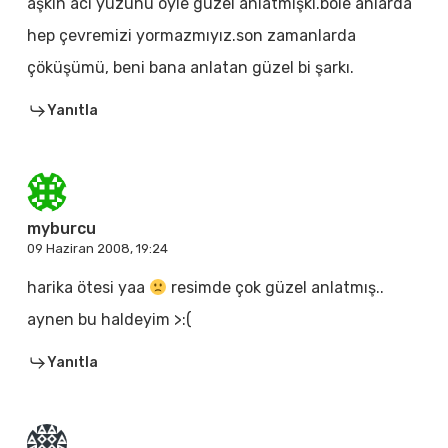
aşkın acı yüzünü öyle güzel anlatmışki.böle anlarda
hep çevremizi yormazmıyız.son zamanlarda
çöküşümü, beni bana anlatan güzel bi şarkı.
Yanıtla
myburcu
09 Haziran 2008, 19:24
harika ötesi yaa
resimde çok güzel anlatmış..
aynen bu haldeyim >:(
Yanıtla