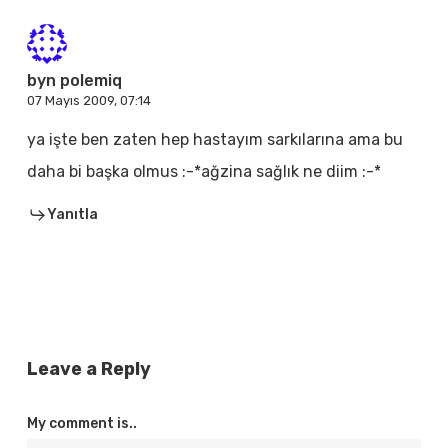
byn polemiq
07 Mayıs 2009, 07:14
ya işte ben zaten hep hastayım sarkılarına ama bu
daha bi başka olmus :-*ağzina sağlık ne diim :-*
Yanıtla
Leave a Reply
My comment is..