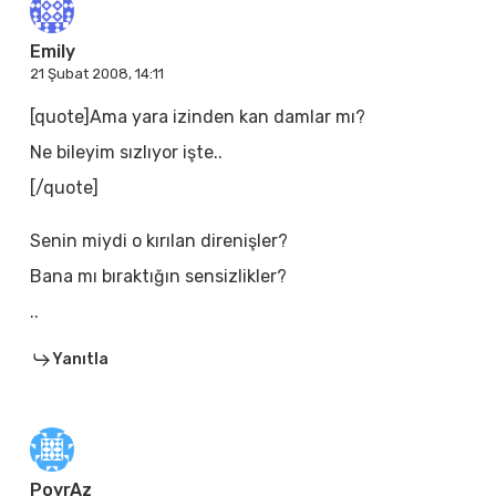
Emily
21 Şubat 2008, 14:11
[quote]Ama yara izinden kan damlar mı?
Ne bileyim sızlıyor işte..
[/quote]
Senin miydi o kırılan direnişler?
Bana mı bıraktığın sensizlikler?
..
Yanıtla
PoyrAz