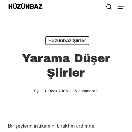
Menu
Skip
HÜZÜNBAZ
search
to
Close
main
Menu
content
Hüzünbaz Şiirler
Yarama Düşer
Şiirler
By
01 Ocak 2008
13 Comments
Bir şeylerin intikamını bıraktım ardımda,