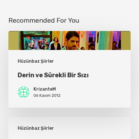
Recommended For You
Derin
ve
Sürekli
Hüzünbaz Şiirler
Bir
Derin ve Sürekli Bir Sızı
Sızı
KrizanteM
06 Kasım 2012
..bu
Hüzünbaz Şiirler
son