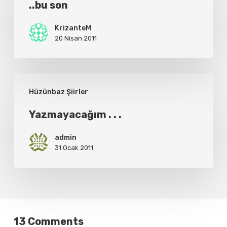
..bu son
KrizanteM
20 Nisan 2011
Yazmayacağım
Hüzünbaz Şiirler
.
.
Yazmayacağım . . .
.
admin
31 Ocak 2011
13 Comments